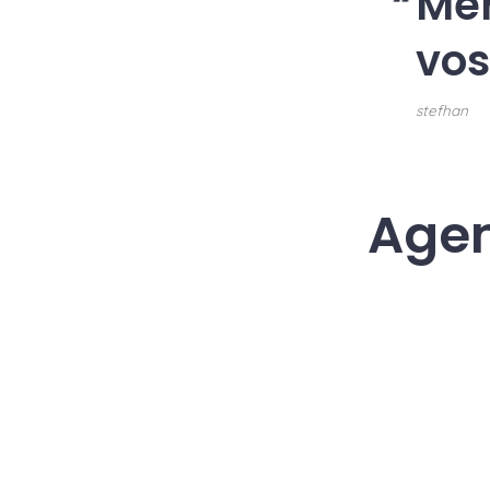
Mer
vos
stefhan
Age