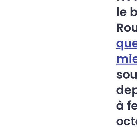
le 
Rou
que
mi
sou
dep
à f
oct