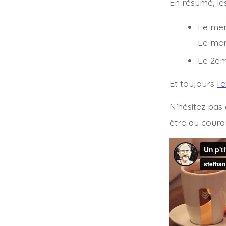
En résumé, le
Le mer
Le mer
Le 2èm
Et toujours
l’
N’hésitez pas 
être au couran