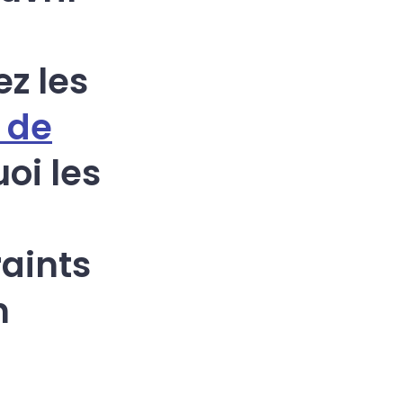
z les
 de
oi les
raints
n