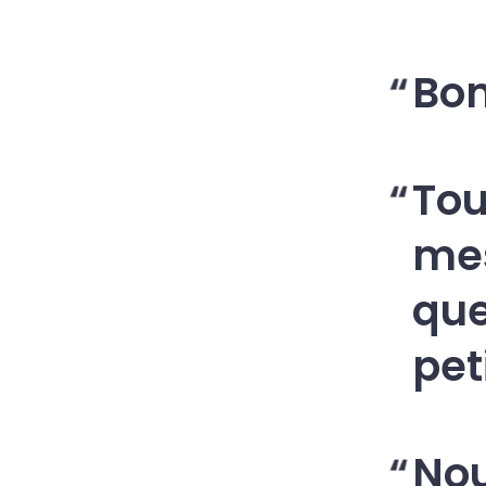
Bon
Tou
me
que
pet
Nou