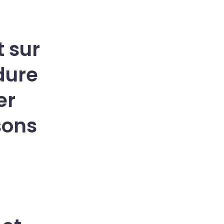
 sur
édure
er
sons