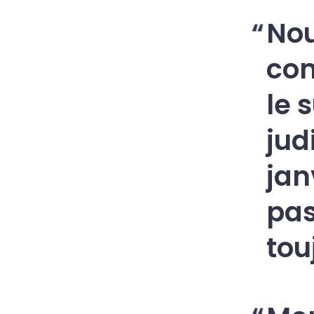
Nou
co
le 
jud
jan
pas
tou