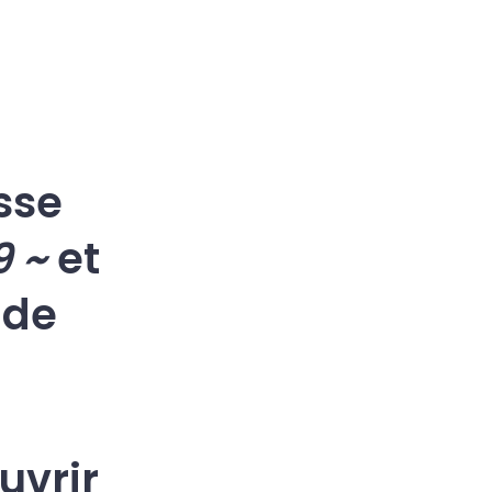
sse
9 ~
et
 de
uvrir