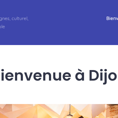
gnes, culturel,
Bien
ble
ienvenue à Dij