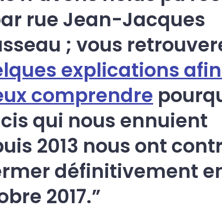
bar rue Jean-Jacques
sseau ; vous retrouvere
lques explications afin
eux comprendre
pourqu
cis qui nous ennuient
uis 2013 nous ont cont
ermer définitivement e
obre 2017.