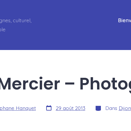
gnes, culturel,
Bien
ble
 Mercier – Phot
Date
Catégories
phane Hanquet
29 août 2013
Dans
Dijon
de
publication