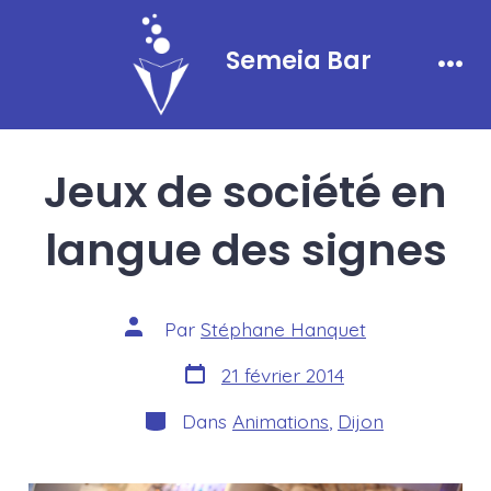
Aller
au
Semeia Bar
contenu
Men
Jeux de société en
langue des signes
Auteur
Par
Stéphane Hanquet
de
la
Date
21 février 2014
publication
de
publication
Catégories
Dans
Animations
,
Dijon